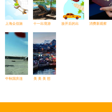
新动能
境旅行休10
天！
上海众信旅
十一出境游
放开后的出
消费新观察
游 周年庆
长线销售过
境游 复苏
| 出境游升
提质保量，
半，价格不
与转型
温 中国游
绘就全域旅
贵成为市场
客的假期，
游新图景
亮点
全球景点的
旺季
中秋国庆连
美 美 美 想
休8天，出
出国旅游的
境游咨询量
你，得看看
暴涨4倍！
这文章 收
旅游市场迎
藏 出境旅