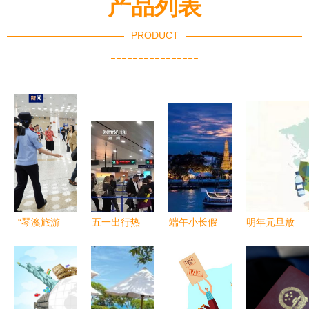
产品列表
PRODUCT
----------------
“琴澳旅游
五一出行热
端午小长假
明年元旦放
团”今日首
潮高涨，文
曼谷成出境
假1天，五
发！边检机
旅消费“多
游首选目的
一休5天！
关提醒三大
点开花”激
地
教你最强拼
注意事项
活假日经济
假攻略，出